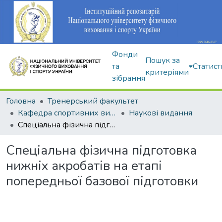
Фонди
Пошук за
та
Статист
критеріями
зібрання
Головна
Тренерський факультет
Кафедра спортивних видів гімнастики
Наукові видання
Спеціальна фізична підготовка нижніх акробатів на етапі попередньої базової підготовки
Спеціальна фізична підготовка
нижніх акробатів на етапі
попередньої базової підготовки