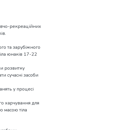
овчо-рекреаційних
ів.
ого та зарубіжного
іла юнаків 17-22
ни розвитку
ати сучасні засоби
анять у процесі
го харчування для
ю масою тіла