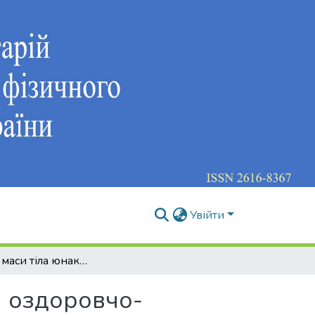
Увійти
Корекція маси тіла юнаків 17-22 років засобами оздоровчо-рекреаційних занять
и оздоровчо-