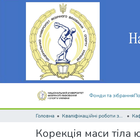
Фонди та зібрання
По
Головна
Кваліфікаційні роботи здобувачів вищої освіти
Корекція маси тіла 