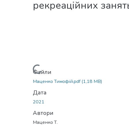
рекреаційних занят
Вантажиться...
Файли
Маценко Тимофій.pdf
(1,18 MB)
Дата
2021
Автори
Маценко Т.