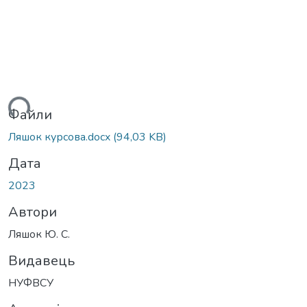
ться...
Файли
Ляшок курсова.docx
(94,03 KB)
Дата
2023
Автори
Ляшок Ю. С.
Видавець
НУФВСУ