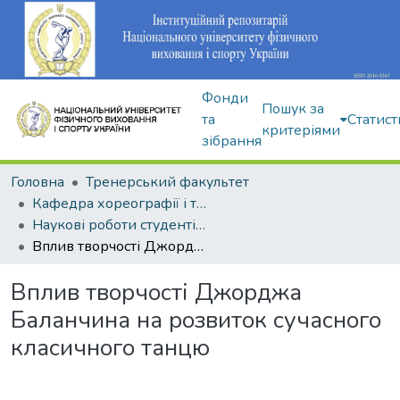
Фонди
Пошук за
та
Статист
критеріями
зібрання
Головна
Тренерський факультет
Кафедра хореографії і танцювальних видів спорту
Наукові роботи студентів і аспірантів
Вплив творчості Джорджа Баланчина на розвиток сучасного класичного танцю
Вплив творчості Джорджа
Баланчина на розвиток сучасного
класичного танцю