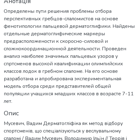
Анотація
Определены пути решения проблемы отбора
перспективных гребцов-слаломистов на основе
фенотипологии пальцевой дерматоглифики. Найдены
отдельные дерматоглифические маркеры
предрасположености к скоросно-силовой и
сложнокоординационной деятельности. Проведен
анализ наиболее значимых пальцевых узоров у
спртсменов высокой квалификации олимпийских
классов лодок в гребном слаломе. На его основе
разработана и апробирована экспериментальная
модель отбора среди представителей общей
популяции учащихся младших классов в возрасте 7-11
лет.
Опис
Мусевич, Вадим Дерматогліфіка як метод відбору
спортсменів, що спеціалізуються у веслувальному
слаломі / Вадим Мусевич, Володимир Ільїн // Теорія і