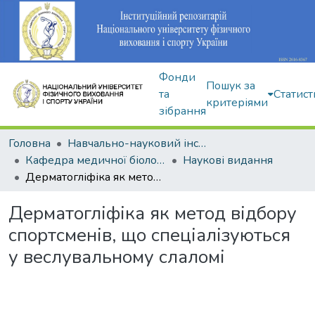
Фонди
Пошук за
та
Статист
критеріями
зібрання
Головна
Навчально-науковий інститут здоров'я, реабілітації та фізичного виховання
Кафедра медичної біології та спортивної дієтології
Наукові видання
Дерматогліфіка як метод відбору спортсменів, що спеціалізуються у веслувальному слаломі
Дерматогліфіка як метод відбору
спортсменів, що спеціалізуються
у веслувальному слаломі