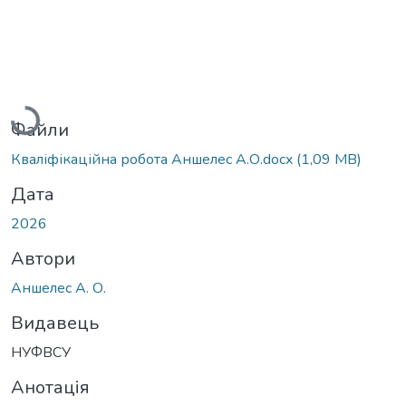
Вантажиться...
Файли
Кваліфікаційна робота Аншелес А.О.docx
(1,09 MB)
Дата
2026
Автори
Аншелес А. О.
Видавець
НУФВСУ
Анотація