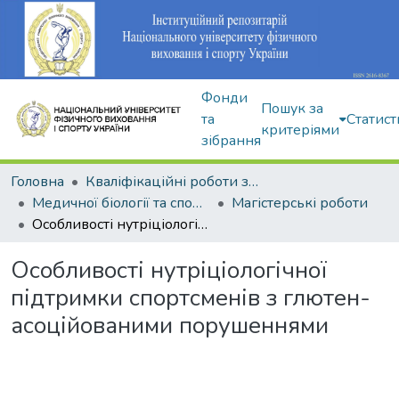
Фонди
Пошук за
та
Статист
критеріями
зібрання
Головна
Кваліфікаційні роботи здобувачів вищої освіти
Медичної біології та спортивної дієтології
Магістерські роботи
Особливості нутріціологічної підтримки спортсменів з глютен-асоційованими порушеннями
Особливості нутріціологічної
підтримки спортсменів з глютен-
асоційованими порушеннями