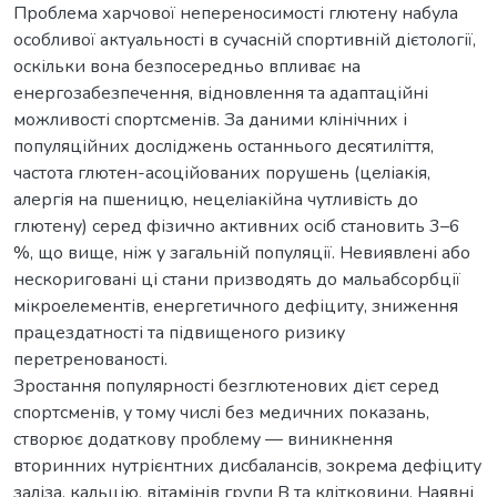
Проблема харчової непереносимості глютену набула
особливої актуальності в сучасній спортивній дієтології,
оскільки вона безпосередньо впливає на
енергозабезпечення, відновлення та адаптаційні
можливості спортсменів. За даними клінічних і
популяційних досліджень останнього десятиліття,
частота глютен-асоційованих порушень (целіакія,
алергія на пшеницю, нецеліакійна чутливість до
глютену) серед фізично активних осіб становить 3–6
%, що вищe, ніж у загальній популяції. Невиявлені або
нескориговані ці стани призводять до мальабсорбції
мікроелементів, енергетичного дефіциту, зниження
працездатності та підвищеного ризику
перетренованості.
Зростання популярності безглютенових дієт серед
спортсменів, у тому числі без медичних показань,
створює додаткову проблему — виникнення
вторинних нутрієнтних дисбалансів, зокрема дефіциту
заліза, кальцію, вітамінів групи B та клітковини. Наявні