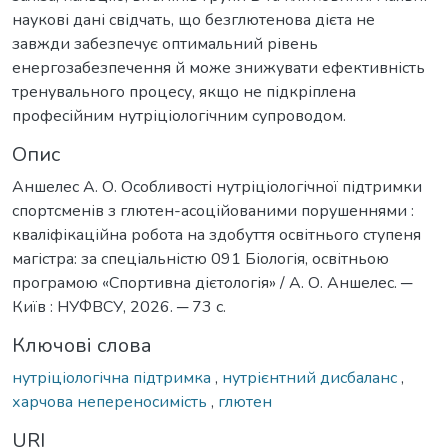
наукові дані свідчать, що безглютенова дієта не
завжди забезпечує оптимальний рівень
енергозабезпечення й може знижувати ефективність
тренувального процесу, якщо не підкріплена
професійним нутріціологічним супроводом.
Опис
Аншелес А. О. Особливості нутріціологічної підтримки
спортсменів з глютен-асоційованими порушеннями :
кваліфікаційна робота на здобуття освітнього ступеня
магістра: за спеціальністю 091 Біологія, освітньою
програмою «Спортивна дієтологія» / А. О. Аншелес. ─
Київ : НУФВСУ, 2026. ─ 73 с.
Ключові слова
нутріціологічна підтримка
,
нутрієнтний дисбаланс
,
харчова непереносимість
,
глютен
URI