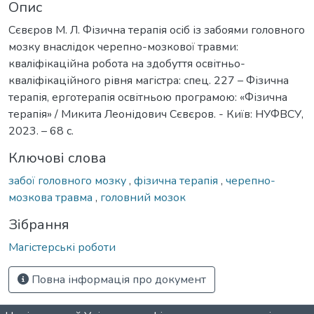
Опис
Сєвєров М. Л. Фізична терапія осіб із забоями головного
мозку внаслідок черепно-мозкової травми:
кваліфікаційна робота на здобуття освітньо-
кваліфікаційного рівня магістра: спец. 227 – Фізична
терапія, ерготерапія освітньою програмою: «Фізична
терапія» / Микита Леонідович Сєвєров. - Київ: НУФВСУ,
2023. – 68 с.
Ключові слова
забої головного мозку
,
фізична терапія
,
черепно-
мозкова травма
,
головний мозок
Зібрання
Магістерські роботи
Повна інформація про документ