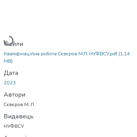
Вантажиться...
Файли
Кваліфікаційна робота Сєвєров М.Л. НУФВСУ.pdf
(1,14
MB)
Дата
2023
Автори
Сєвєров М. Л.
Видавець
НУФВСУ