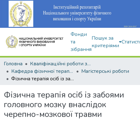
Фонди
Пошук за
та
Статист
критеріями
зібрання
Головна
Кваліфікаційні роботи здобувачів вищої освіти
Кафедра фізичної терапії та ерготерапії
Магістерські роботи
Фізична терапія осіб із забоями головного мозку внаслідок черепно-мозкової травми
Фізична терапія осіб із забоями
головного мозку внаслідок
черепно-мозкової травми