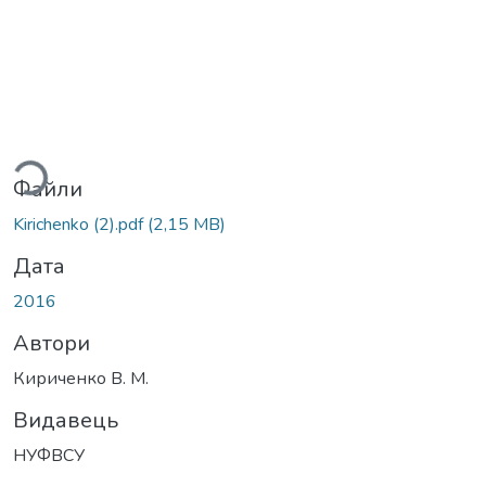
антажиться...
Файли
Kirichenko (2).pdf
(2,15 MB)
Дата
2016
Автори
Кириченко В. М.
Видавець
НУФВСУ