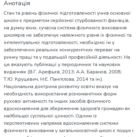
Анотація
Стан та рівень фізичної підготовленості учнів основної
школи є предметом серйозної стурбованості фахівців,
на думку яких, сучасна система фізичного виховання
школярів не забезпечує належного рівня їх фізичної та
інтелектуальної підготовленості, необхідної їм у
забезпеченні реальних конкурентних переваг на
ринку праці та у подальшій професійній діяльності. На
це вказують публікації у періодичних та наукових
виданнях (В.Г. Арефьєв, 2013; А.А. Баранов, 2008;
Т.Ю. Круцевич, Н.Є. Пангєлова, 2014 та ін.).
Національна доктрина розвитку освіти вказує на
необхідність використання різноманітних форм
рухової активності та інших засобів фізичного
вдосконалення для збереження здоров'я громадян як
найбільшої суспільної цінності. Одним із
перспективних напрямів вдосконалення системи
фізичного виховання у загальноосвітній школі є пошук і