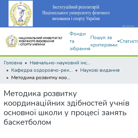
Фонди
Пошук за
та
Статист
критеріями
зібрання
Головна
Навчально-науковий інститут здоров'я, реабілітації та фізичного виховання
Кафедра оздоровчо-рекреаційної рухової активності
Наукові видання
Методика розвитку координаційних здібностей учнів основної школи у процесі занять баскетболом
Методика розвитку
координаційних здібностей учнів
основної школи у процесі занять
баскетболом