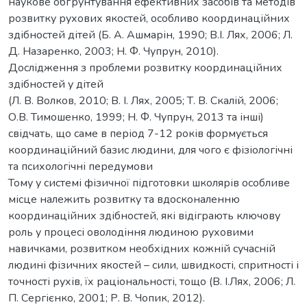
наукове обґрунтування ефективних засобів та методів
розвитку рухових якостей, особливо координаційних
здібностей дітей (Б. А. Ашмарін, 1990; В.І. Лях, 2006; Л.
Д. Назаренко, 2003; Н. Ф. Чупрун, 2010).
Дослідження з проблеми розвитку координаційних
здібностей у дітей
(Л. В. Волков, 2010; В. І. Лях, 2005; Т. В. Скалій, 2006;
О.В. Тимошенко, 1999; Н. Ф. Чупрун, 2013 та інші)
свідчать, що саме в період 7-12 років формується
координаційний базис людини, для чого є фізіологічні
та психологічні передумови
Тому у системі фізичної підготовки школярів особливе
місце належить розвитку та вдосконаленню
координаційних здібностей, які відіграють ключову
роль у процесі оволодіння людиною руховими
навичками, розвитком необхідних кожній сучасній
людині фізичних якостей – сили, швидкості, спритності і
точності рухів, їх раціональності, тощо (В. І.Лях, 2006; Л.
П. Сергієнко, 2001; Р. В. Чопик, 2012).