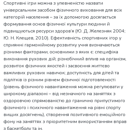
Спортивні ігри можна з упевненістю назвати
універсальним засобом фізичного виховання для всіх
категорій населення – за їх допомогою досягається
формування основ фізичної культури людини й
підвищуються ресурси здоров’я (Ю. Д. Железняк 2004;
Ю. Н. Клещев, 2010). Ефективність спортивних ігор у
сприянні гармонійному розвитку учня визначаються
різними факторами, основними з яких є: специфіка
виконання рухових дій; різнобічний вплив на організм,
розвиток фізичних якостей і засвоєння життєво
важливих рухових навичок; доступність для дітей та
підлітків із різним рівнем фізичної підготовленості
(рівень фізичного навантаження можна регулювати у
широкому діапазоні – від незначного на заняттях з
оздоровчою спрямованістю до гранично припустимого
фізичного і психічного навантаження на рівні спорту
вищих досягнень), створення позитивного емоційного
фону на заняттях з пріоритетним використанням вправ
з баскетболу та ін.