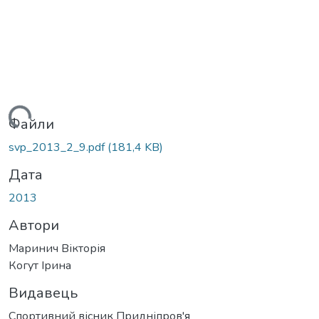
ажиться...
Файли
svp_2013_2_9.pdf
(181,4 KB)
Дата
2013
Автори
Маринич Вікторія
Когут Ірина
Видавець
Спортивний вісник Придніпров'я