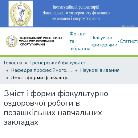
Фонди
Пошук за
та
Статист
критеріями
зібрання
Головна
Тренерський факультет
Кафедра професійного, неолімпійського та адаптивного спорту
Наукові видання
Зміст і форми фізкультурно-оздоровчої роботи в позашкільних навчальних закладах
Зміст і форми фізкультурно-
оздоровчої роботи в
позашкільних навчальних
закладах