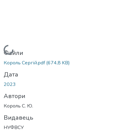
Вантажиться...
Файли
Король Сергій.pdf
(674,8 KB)
Дата
2023
Автори
Король С. Ю.
Видавець
НУФВСУ