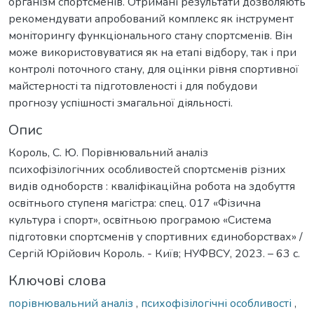
організм спортсменів. Отримані результати дозволяють
рекомендувати апробований комплекс як інструмент
моніторингу функціонального стану спортсменів. Він
може використовуватися як на етапі відбору, так і при
контролі поточного стану, для оцінки рівня спортивної
майстерності та підготовленості і для побудови
прогнозу успішності змагальної діяльності.
Опис
Король, С. Ю. Порівнювальний аналіз
психофізілогічних особливостей спортсменів різних
видів одноборств : кваліфікаційна робота на здобуття
освітнього ступеня магістра: спец. 017 «Фізична
культура і спорт», освітньою програмою «Система
підготовки спортсменів у спортивних єдиноборствах» /
Сергій Юрійович Король. - Київ; НУФВСУ, 2023. – 63 с.
Ключові слова
порівнювальний аналіз
,
психофізілогічні особливості
,