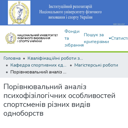
Фонди
Пошук за
та
Статист
критеріями
зібрання
Головна
Кваліфікаційні роботи здобувачів вищої освіти
Кафедра спортивних єдиноборств та силових видів спорту
Магістерські роботи
Порівнювальний аналіз психофізілогічних особливостей спортсменів різних видів одноборств
Порівнювальний аналіз
психофізілогічних особливостей
спортсменів різних видів
одноборств