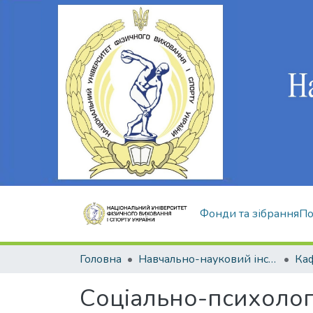
Фонди та зібрання
По
Головна
Навчально-науковий інститут здоров'я, реабілітації та фізичного виховання
Соціально-психологі