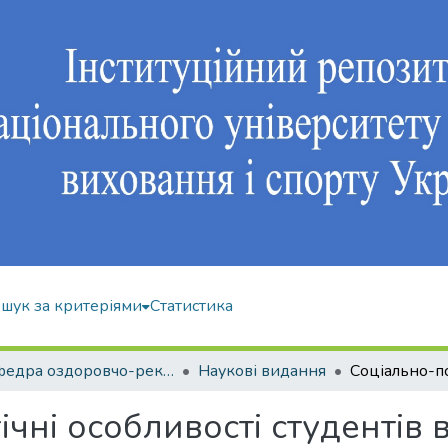
шук за критеріями
Статистика
Кафедра оздоровчо-рекреаційної рухової активності
Наукові видання
чні особливості студентів