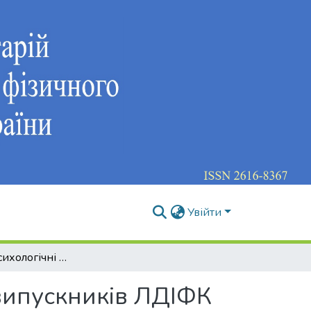
Увійти
Соціально-психологічні особливості студентів випускників ЛДІФК (спеціалізація "Рекреаційно-оздоровча та туристична діяльність")
 випускників ЛДІФК