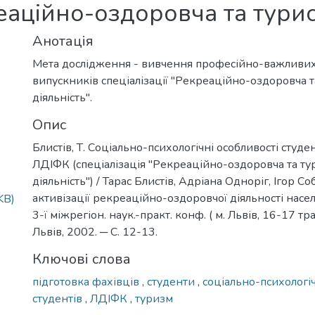
реаційно-оздоровча та турис
Анотація
Мета дослідження - вивчення професійно-важливих 
випускників спеціалізації "Рекреаційно-оздоровча т
діяльність".
Опис
Блистів, Т. Соціально-психологічні особливості студе
ЛДІФК (спеціалізація "Рекреаційно-оздоровча та ту
діяльність") / Тарас Блистів, Адріана Одноріг, Ігор С
активізації рекреаційно-оздоровчої діяльності насел
KB)
3-ї міжрегіон. наук.-практ. конф. ( м. Львів, 16-17 тра
Львів, 2002. ─ С. 12-13.
Ключові слова
підготовка фахівців
,
студенти
,
соціально-психологіч
студентів
,
ЛДІФК
,
туризм