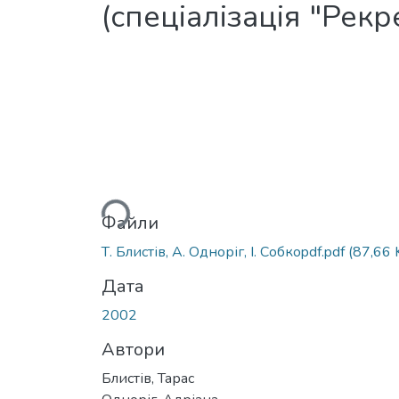
(спеціалізація "Рек
Вантажиться...
Файли
Т. Блистів, А. Одноріг, І. Собкоpdf.pdf
(87,66 
Дата
2002
Автори
Блистів, Тарас