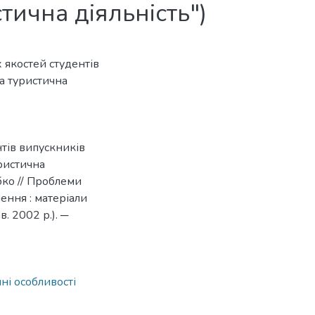
тична діяльність")
якостей студентів
а туристична
нтів випускників
ристична
обко // Проблеми
ення : матеріали
в. 2002 р.). ─
ні особливості