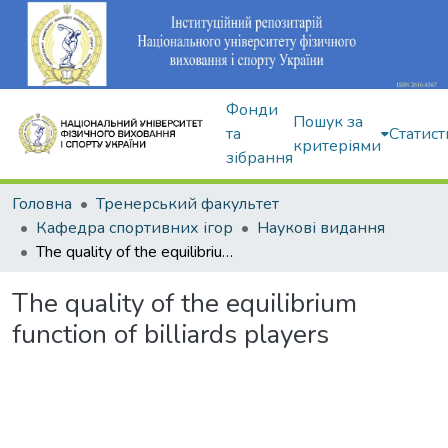
Фонди
Пошук за
та
Статист
критеріями
зібрання
Головна
Тренерський факультет
Кафедра спортивних ігор
Наукові видання
The quality of the equilibrium function of billiards players
The quality of the equilibrium
function of billiards players