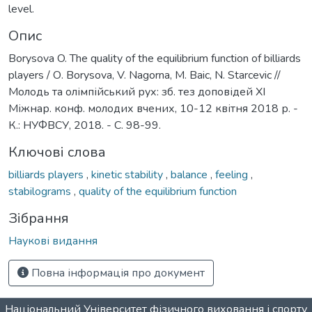
level.
Опис
Borysova O. The quality of the equilibrium function of billiards
players / О. Borysova, V. Nagorna, M. Baic, N. Starcevic //
Молодь та олімпійський рух: зб. тез доповідей XI
Міжнар. конф. молодих вчених, 10-12 квітня 2018 р. -
К.: НУФВСУ, 2018. - С. 98-99.
Ключові слова
billiards players
,
kinetic stability
,
balance
,
feeling
,
stabilograms
,
quality of the equilibrium function
Зібрання
Наукові видання
Повна інформація про документ
Національний Університет фізичного виховання і спорту