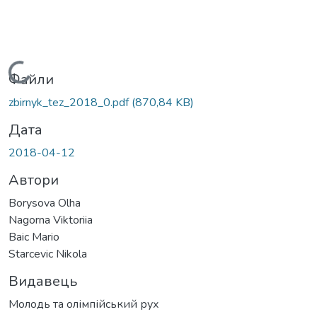
Вантажиться...
Файли
zbirnyk_tez_2018_0.pdf
(870,84 KB)
Дата
2018-04-12
Автори
Borysova Olha
Nagorna Viktoriia
Baic Mario
Starcevic Nikola
Видавець
Молодь та олімпійський рух