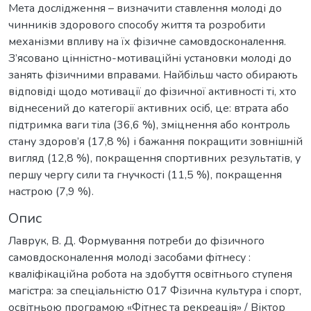
Мета дослідження – визначити ставлення молоді до
чинників здорового способу життя та розробити
механізми впливу на їх фізичне самовдосконалення.
З’ясовано цінністно-мотиваційні установки молоді до
занять фізичними вправами. Найбільш часто обирають
відповіді щодо мотивації до фізичної активності ті, хто
віднесений до категорії активних осіб, це: втрата або
підтримка ваги тіла (36,6 %), зміцнення або контроль
стану здоров’я (17,8 %) і бажання покращити зовнішній
вигляд (12,8 %), покращення спортивних результатів, у
першу чергу сили та гнучкості (11,5 %), покращення
настрою (7,9 %).
Опис
Лаврук, В. Д. Формування потреби до фізичного
самовдосконалення молоді засобами фітнесу :
кваліфікаційна робота на здобуття освітнього ступеня
магістра: за спеціальністю 017 Фізична культура і спорт,
освітньою програмою «Фітнес та рекреація» / Віктор