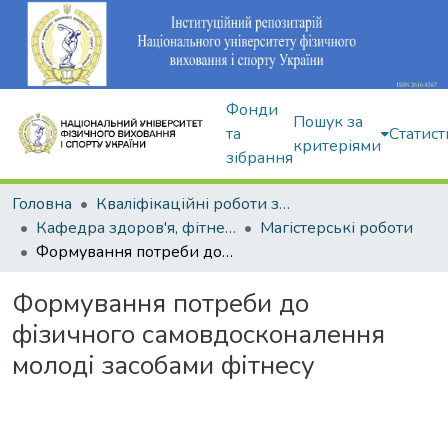
Фонди
Пошук за
та
Статист
критеріями
зібрання
Головна
Кваліфікаційні роботи здобувачів вищої освіти
Кафедра здоров'я, фітнесу та рекреації
Магістерські роботи
Формування потреби до фізичного самовдосконалення молоді засобами фітнесу
Формування потреби до
фізичного самовдосконалення
молоді засобами фітнесу