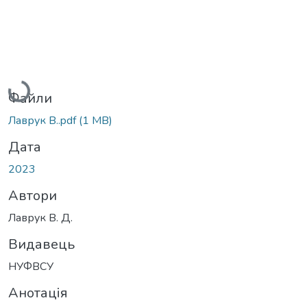
Вантажиться...
Файли
Лаврук В..pdf
(1 MB)
Дата
2023
Автори
Лаврук В. Д.
Видавець
НУФВСУ
Анотація