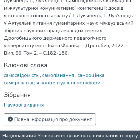
Лук'янець Т., Лук'янець Г. Самосвідомість як складова
міжкультурної комунікативної компетенції: досвід
лінгвокогнітивного аналізу / Т. Лук'янець, Г. Лук'янець
// Актуальні питання гуманітарних наук: мiжвузiвський
збiрник наукових праць молодих вчених
Дрогобицького державного педагогiчного
унiверситету iменi Iвана Франка. – Дрогобич, 2022. –
Вип. 56. Том 2. – С.182-186.
Ключові слова
самосвідомість
,
самопізнання
,
самооцінка
,
самореалізація концептуальні метафори
Зібрання
Наукові видання
Повна інформація про документ
Національний Університет фізичного виховання і спорту