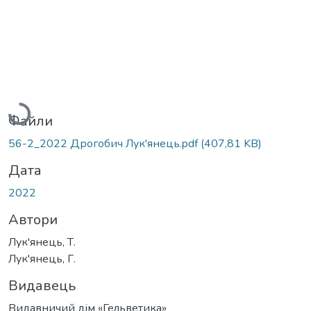
Вантажиться...
Файли
56-2_2022 Дрогобич Лук'янець.pdf
(407,81 KB)
Дата
2022
Автори
Лук'янець, Т.
Лук'янець, Г.
Видавець
Видавничий дім «Гельветика»