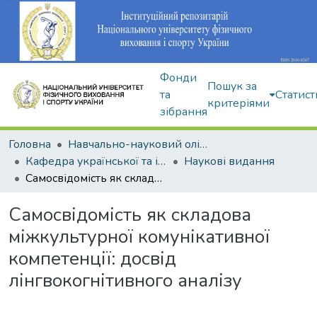
Фонди
Пошук за
та
Статист
критеріями
зібрання
Головна
Навчально-науковий олімпійський інститут
Кафедра української та іноземної мов
Наукові видання
Самосвідомість як складова міжкультурної комунікативної компетенції: досвід лінгвокогнітивного аналізу
Самосвідомість як складова
міжкультурної комунікативної
компетенції: досвід
лінгвокогнітивного аналізу