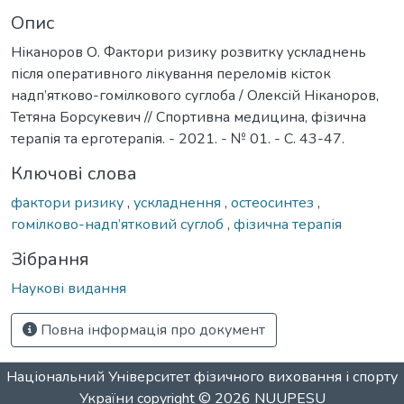
Опис
Ніканоров О. Фактори ризику розвитку ускладнень
після оперативного лікування переломів кісток
надп’ятково-гомілкового суглоба / Олексій Ніканоров,
Тетяна Борсукевич // Спортивна медицина, фізична
терапія та ерготерапія. - 2021. - № 01. - С. 43-47.
Ключові слова
фактори ризику
,
ускладнення
,
остеосинтез
,
гомілково-надп’ятковий суглоб
,
фізична терапія
Зібрання
Наукові видання
Повна інформація про документ
Національний Університет фізичного виховання і спорту
України
copyright © 2026
NUUPESU