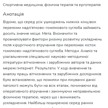
Спортивна медицина, фізична терапія та ерготерапія
Анотація
Відомо, що серед усіх ушкоджень нижніх кінцівок
переломи надп’ятково-гомілкового суглоба займають
досить значне місце. Мета. Визначити та
проаналізувати фактори ризику розвитку ускладнень
після хірургічного втручання при переломах кісток
гомілково-надп’яткового суглоба. Методи. Аналіз та
узагальнення спеціальної науково-методичної
літератури вітчизняних і зарубіжних авторів та даних
мережі Інтернет. Результати. У ході вивчення та
аналізу праць вітчизняних та зарубіжних дослідників
було встановлено, що помилки при лікуванні даної
патології можуть бути на всіх етапах, починаючи від
оперативного втручання і закінчуючи неправильною
фізичною терапією, через що і виникають
ускладнення. Найбільш поширеною серед ранніх