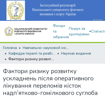
Фонди
Пошук за
та
Статист
критеріями
зібрання
Головна
Навчально-науковий інститут здоров'я, реабілітації та фізичного виховання
Кафедра терапії та реабілітації
Наукові видання
Фактори ризику розвитку ускладнень після оперативного лікування переломів кісток надп’ятково-гомілкового суглоба
Фактори ризику розвитку
ускладнень після оперативного
лікування переломів кісток
надп’ятково-гомілкового суглоба