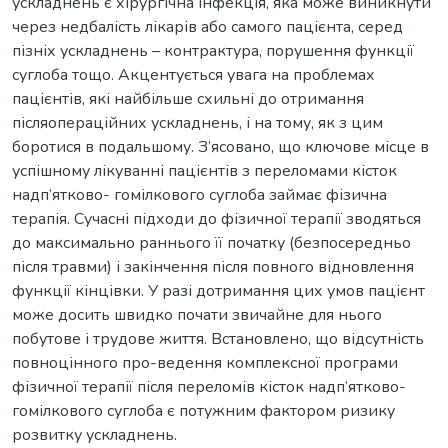
ускладнень є хірургічна інфекція, яка може виникнути
через недбалість лікарів або самого пацієнта, серед
пізніх ускладнень – контрактура, порушення функції
суглоба тощо. Акцентується увага на проблемах
пацієнтів, які найбільше схильні до отримання
післяопераційних ускладнень, і на тому, як з цим
боротися в подальшому. З’ясовано, що ключове місце в
успішному лікуванні пацієнтів з переломами кісток
надп’ятково- гомілкового суглоба займає фізична
терапія. Сучасні підходи до фізичної терапії зводяться
до максимально раннього її початку (безпосередньо
після травми) і закінчення після повного відновлення
функції кінцівки. У разі дотримання цих умов пацієнт
може досить швидко почати звичайне для нього
побутове і трудове життя. Встановлено, що відсутність
повноцінного про-ведення комплексної програми
фізичної терапії після переломів кісток надп’ятково-
гомілкового суглоба є потужним фактором ризику
розвитку ускладнень.