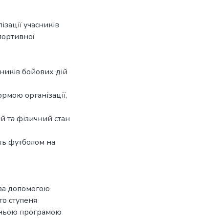
ізації учасників
портивної
сників бойових дій
ормою організації,
й та фізичний стан
ять футболом на
 за допомогою
го ступеня
вітньою програмою