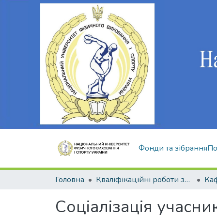
Фонди та зібрання
По
Головна
Кваліфікаційні роботи здобувачів вищої освіти
Соціалізація учасни