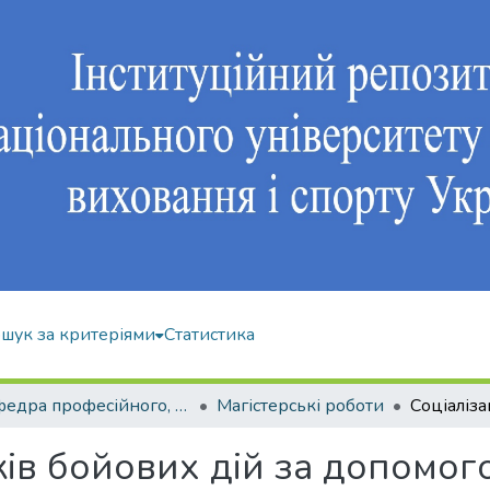
шук за критеріями
Статистика
Кафедра професійного, неолімпійського та адаптивного спорту
Магістерські роботи
ків бойових дій за допомо