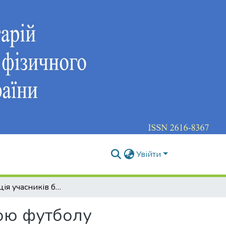
Увійти
Соціалізація учасників бойових дій за допомогою футболу
гою футболу