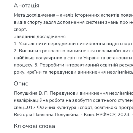
Анотація
Мета дослідження – аналіз історичних аспектів появ
видів спорту задля доповнення системи знань про н
спорт.
Завдання дослідження:
1. Узагальнити передумови виникнення видів спорт
2. Вивчити хронологію виникнення неолімпійських 
найбільш популярних в світі та Україні та встановит
процесу. 3. Розробити інтерактивний освітній ресур
року, країни та передумови виникнення неолімпійсь
Опис
Полушкіна В. П. Передумови виникнення неолімпійс
кваліфікаційна робота на здобуття освітнього ступеня
спец...017 Фізична культура і спорт, освітньою прогр
Вікторія Павлівна Полушкіна. - Київ: НУФВСУ, 2023. -
Ключові слова