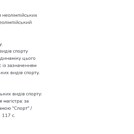
и неолімпійських
еолімпійський
у.
видів спорту
и динаміку цього
с із зазначенням
ких видів спорту.
ьких видів спорту:
 магістра: за
амою "Спорт" /
 117 с.