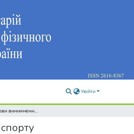
Увійти
Передумови виникнення неолімпійських видів спорту
 спорту