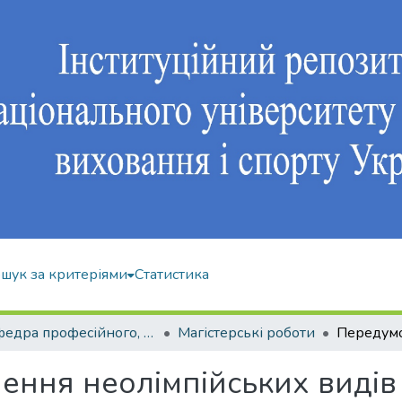
шук за критеріями
Статистика
Кафедра професійного, неолімпійського та адаптивного спорту
Магістерські роботи
ння неолімпійських видів