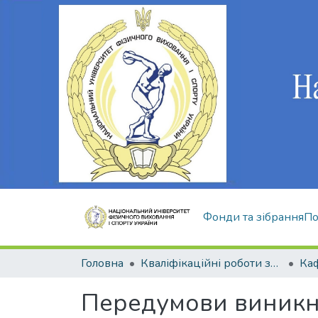
Фонди та зібрання
По
Головна
Кваліфікаційні роботи здобувачів вищої освіти
Передумови виникне