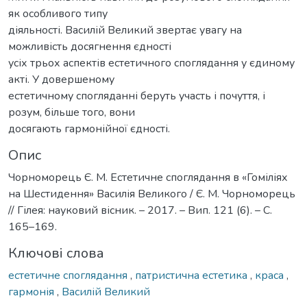
як особливого типу
діяльності. Василій Великий звертає увагу на
можливість досягнення єдності
усіх трьох аспектів естетичного споглядання у єдиному
акті. У довершеному
естетичному спогляданні беруть участь і почуття, і
розум, більше того, вони
досягають гармонійної єдності.
Опис
Чорноморець Є. М. Естетичне споглядання в «Гоміліях
на Шестидення» Василія Великого / Є. М. Чорноморець
// Гілея: науковий вісник. – 2017. – Вип. 121 (6). – С.
165–169.
Ключові слова
естетичне споглядання
,
патристична естетика
,
краса
,
гармонія
,
Василій Великий