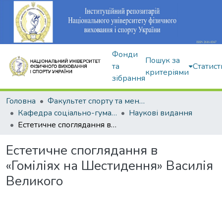
Фонди
Пошук за
та
Статист
критеріями
зібрання
Головна
Факультет спорту та менеджменту
Кафедра соціально-гуманітарних дисциплін
Наукові видання
Естетичне споглядання в «Гоміліях на Шестидення» Василія Великого
Естетичне споглядання в
«Гоміліях на Шестидення» Василія
Великого