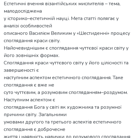
Естетичні вчення візантійських мислителів – тема,
малодосліджена
у історико–естетичній науці. Мета статті полягає у
аналізі особливостей
описаного Василієм Великим у «Шестиденні» процесу
споглядання краси світу.
Найочевиднішим є споглядання чуттєвої краси світу у
його зовнішніх формах.
Споглядання краси чуттєвого світу у його цілісності та
завершеності є
наступним аспектом естетичного споглядання. Таке
споглядання є вже не
суто чуттєвим, а розумовим спогляданням–роздумом.
Наступним аспектом є
споглядання Бога у світі як художника та розумної
причини світу. Загальними
умовами другого та третього аспектів естетичного
споглядання є доброчесне
життя і наявність навички до розумового споглядання