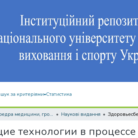
шук за критеріями
Статистика
Кафедра медицини, громадського здоров'я та екології спорту
Наукові видання
ие технологии в процессе