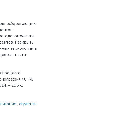
ровьесберегающих
дентов.
методологические
дентов. Раскрыты
нных технологий в
еятельности.
в процессе
нография / С. М.
4. – 296 с.
спитание
,
студенты