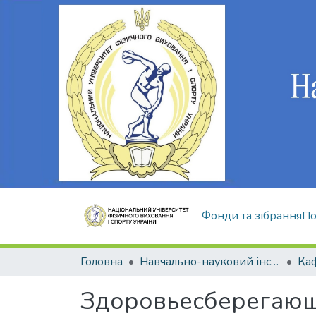
Фонди та зібрання
По
Головна
Навчально-науковий інститут здоров'я, реабілітації та фізичного виховання
Здоровьесберегающ