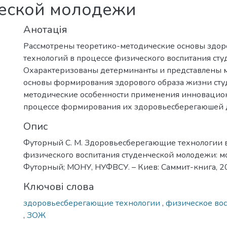
ческой молодежи
Анотація
Рассмотрены теоретико-методические основы здо
технологий в процессе физического воспитания сту
Охарактеризованы детерминанты и представлены 
основы формирования здорового образа жизни сту
методические особенности применения инновацио
процессе формирования их здоровьесберегаюшей д
Опис
Футорный С. М. Здоровьесберегающие технологии 
физического воспитания студенческой молодежи: мо
Футорный; МОНУ, НУФВСУ. – Киев: Саммит-книга, 201
Ключові слова
здоровьесберегающие технологии
,
физическое во
,
ЗОЖ