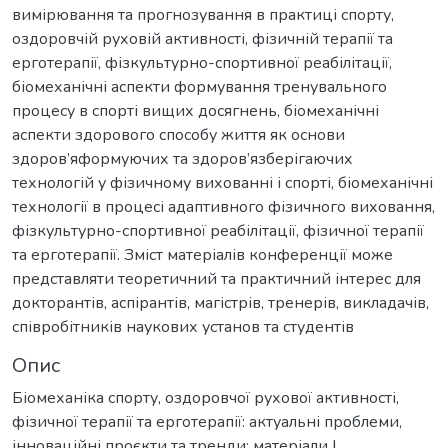
вимірювання та прогнозування в практиці спорту,
оздоровчій руховій активності, фізичній терапії та
ерготерапії, фізкультурно-спортивної реабілітації,
біомеханічні аспекти формування тренувального
процесу в спорті вищих досягнень, біомеханічні
аспекти здорового способу життя як основи
здоров’яформуючих та здоров’язберігаючих
технологій у фізичному вихованні і спорті, біомеханічні
технології в процесі адаптивного фізичного виховання,
фізкультурно-спортивної реабілітації, фізичної терапії
та ерготерапії. Зміст матеріалів конференції може
представляти теоретичний та практичний інтерес для
докторантів, аспірантів, магістрів, тренерів, викладачів,
співробітників наукових установ та студентів
Опис
Біомеханіка спорту, оздоровчої рухової активності,
фізичної терапії та ерготерапії: актуальні проблеми,
інноваційні проєкти та тренди: матеріали І