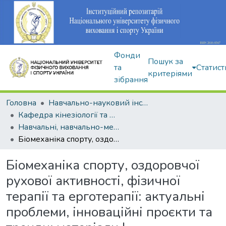
Фонди
Пошук за
та
Статист
критеріями
зібрання
Головна
Навчально-науковий інститут здоров'я, реабілітації та фізичного виховання
Кафедра кінезіології та фізкультурно-спортивної реабілітації
Навчальні, навчально-методичні видання
Біомеханіка спорту, оздоровчої рухової активності, фізичної терапії та ерготерапії: актуальні проблеми, інноваційні проєкти та тренди: матеріали І Всеукраїнської електронної науково-практичної конференції з міжнародною участю (м. Київ, 25 травня 2021 р.)
Біомеханіка спорту, оздоровчої
рухової активності, фізичної
терапії та ерготерапії: актуальні
проблеми, інноваційні проєкти та