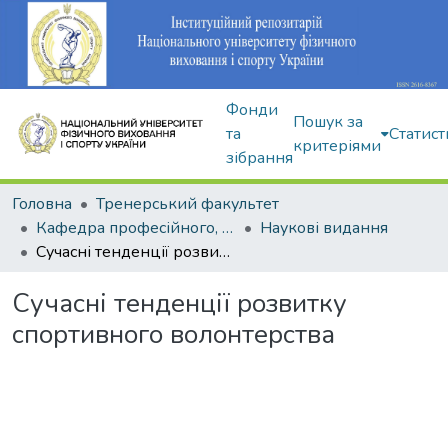
Фонди
Пошук за
та
Статист
критеріями
зібрання
Головна
Тренерський факультет
Кафедра професійного, неолімпійського та адаптивного спорту
Наукові видання
Сучасні тенденції розвитку спортивного волонтерства
Сучасні тенденції розвитку
спортивного волонтерства