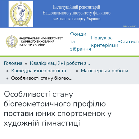
Фонди
Пошук за
та
Статист
критеріями
зібрання
Головна
Кваліфікаційні роботи здобувачів вищої освіти
Кафедра кінезіології та фізкультурно-спортивної реабілітації
Магістерські роботи
Особливості стану біогеометричного профілю постави юних спортсменок у художній гімнастиці
Особливості стану
біогеометричного профілю
постави юних спортсменок у
художній гімнастиці