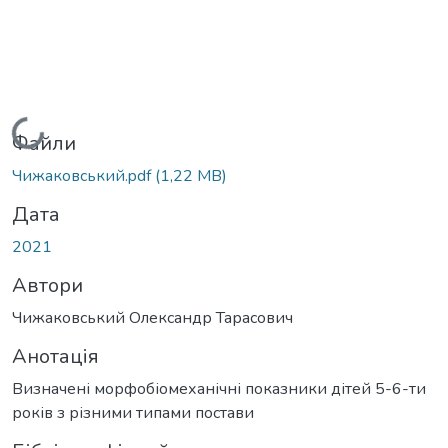
Вантажиться...
Файли
Чижаковський.pdf
(1,22 MB)
Дата
2021
Автори
Чижаковський Олександр Тарасович
Анотація
Визначені морфобіомеханічні показники дітей 5-6-ти
років з різними типами постави