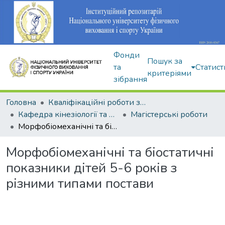
Фонди
Пошук за
та
Статист
критеріями
зібрання
Головна
Кваліфікаційні роботи здобувачів вищої освіти
Кафедра кінезіології та фізкультурно-спортивної реабілітації
Магістерські роботи
Морфобіомеханічні та біостатичні показники дітей 5-6 років з різними типами постави
Морфобіомеханічні та біостатичні
показники дітей 5-6 років з
різними типами постави