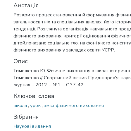
Анотація
Розкрито процес становлення й формування фізичн
загальноосвітніх та спеціальних школах, його історич
тенденції. Розглянута організація навчального проце
фізичного виховання, критерії оцінювання фізично
дітей.показано соціальне тло, на фоні якого констит
фізичного виховання у закладах освіти УСРР.
Опис
Тимошенко Ю. Фізичне виховання в школі: історичні с
Тимошенко // Спортивний вісник Придніпров'я: нау
журнал. - 2012. – №1. – С.37-42.
Ключові слова
школа
,
урок
,
зміст фізичного виховання
Зібрання
Наукові видання