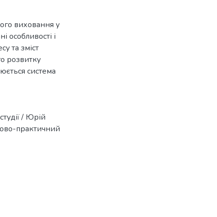
ого виховання у
ні особливості і
су та зміст
го розвитку
уюється система
тудії / Юрій
ково-практичний