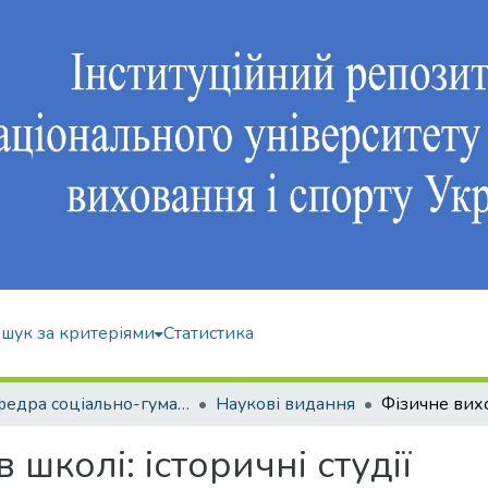
шук за критеріями
Статистика
Кафедра соціально-гуманітарних дисциплін
Наукові видання
школі: історичні студії