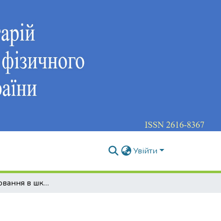
Увійти
Фізичне виховання в школі: історичні студії