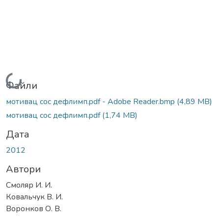
Вантажиться...
Файли
мотивац сос дефлимп.pdf - Adobe Reader.bmp
(4,89 MB)
мотивац сос дефлимп.pdf
(1,74 MB)
Дата
2012
Автори
Смоляр И. И.
Ковальчук В. И.
Воронков О. В.