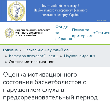
Фонди
Пошук за
та
Статист
критеріями
зібрання
Головна
Навчально-науковий олімпійський інститут
Кафедра психології і педагогіки
Наукові видання
Оценка мотивационного состояния баскетболистов с нарушением слуха в предсоревновательный период
Оценка мотивационного
состояния баскетболистов с
нарушением слуха в
предсоревновательный период