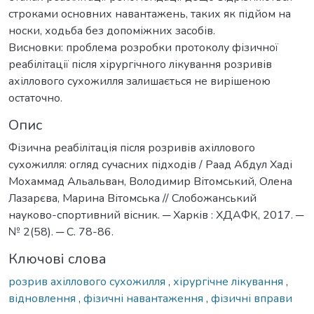
строками основних навантажень, таких як підйом на
носки, ходьба без допоміжних засобів.
Висновки: проблема розробки протоколу фізичної
реабілітації після хірургічного лікування розривів
ахіллового сухожилля залишається не вирішеною
остаточно.
Опис
Фізична реабілітація після розривів ахіллового
сухожилля: огляд сучасних підходів / Раад Абдул Хаді
Мохаммад Альальван, Володимир Вітомський, Олена
Лазарєва, Марина Вітомська // Слобожанський
науково-спортивний вісник. ─ Харків : ХДАФК, 2017. ─
№ 2(58). ─ С. 78-86.
Ключові слова
розрив ахіллового сухожилля
,
хірургічне лікування
,
відновлення
,
фізичні навантаження
,
фізичні вправи