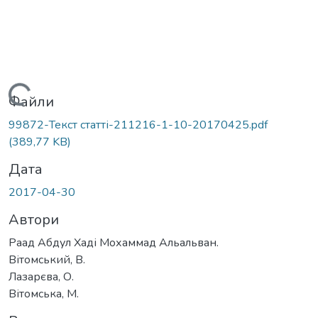
Вантажиться...
Файли
99872-Текст статті-211216-1-10-20170425.pdf
(389,77 KB)
Дата
2017-04-30
Автори
Раад Абдул Хаді Мохаммад Альальван.
Вітомський, В.
Лазарєва, О.
Вітомська, М.