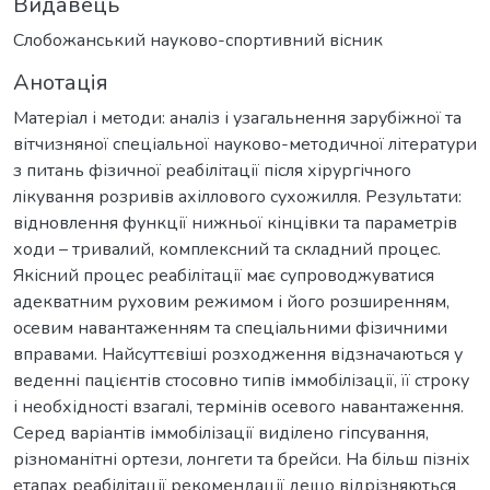
Видавець
Слобожанський науково-спортивний вісник
Анотація
Матеріал і методи: аналіз і узагальнення зарубіжної та
вітчизняної спеціальної науково-методичної літератури
з питань фізичної реабілітації після хірургічного
лікування розривів ахіллового сухожилля. Результати:
відновлення функції нижньої кінцівки та параметрів
ходи – тривалий, комплексний та складний процес.
Якісний процес реабілітації має супроводжуватися
адекватним руховим режимом і його розширенням,
осевим навантаженням та спеціальними фізичними
вправами. Найсуттєвіші розходження відзначаються у
веденні пацієнтів стосовно типів іммобілізації, її строку
і необхідності взагалі, термінів осевого навантаження.
Серед варіантів іммобілізації виділено гіпсування,
різноманітні ортези, лонгети та брейси. На більш пізніх
етапах реабілітації рекомендації дещо відрізняються