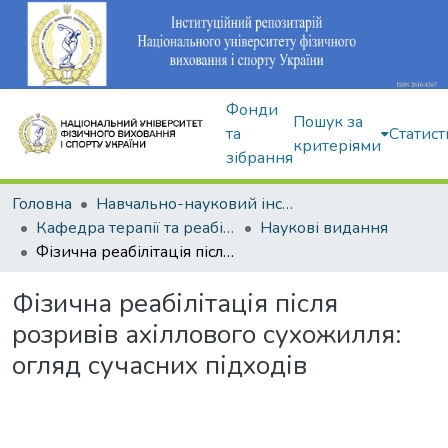
Фонди
Пошук за
та
Статист
критеріями
зібрання
Головна
Навчально-науковий інститут здоров'я, реабілітації та фізичного виховання
Кафедра терапії та реабілітації
Наукові видання
Фізична реабілітація після розривів ахіллового сухожилля: огляд сучасних підходів
Фізична реабілітація після
розривів ахіллового сухожилля:
огляд сучасних підходів