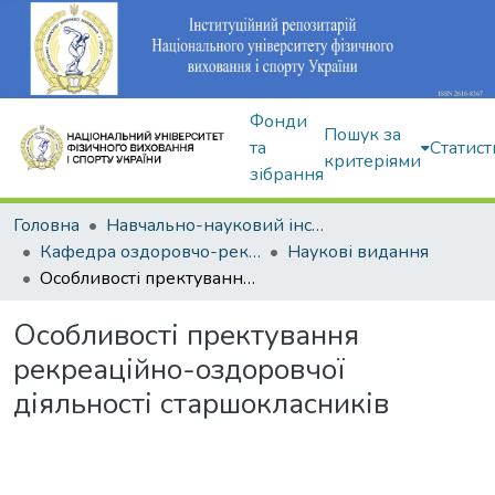
Фонди
Пошук за
та
Статист
критеріями
зібрання
Головна
Навчально-науковий інститут здоров'я, реабілітації та фізичного виховання
Кафедра оздоровчо-рекреаційної рухової активності
Наукові видання
Особливості пректування рекреаційно-оздоровчої діяльності старшокласників
Особливості пректування
рекреаційно-оздоровчої
діяльності старшокласників