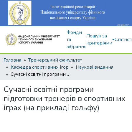
Фонди
Пошук за
та
Статист
критеріями
зібрання
Головна
Тренерський факультет
Кафедра спортивних ігор
Наукові видання
Сучасні освітні програми підготовки тренерів в спортивних іграх (на прикладі гольфу)
Сучасні освітні програми
підготовки тренерів в спортивних
іграх (на прикладі гольфу)