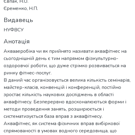
Євпак, Н.О.
Єременко, Н.П.
Видавець
НУФВСУ
Анотація
Аквааеробіка чи як прийнято називати аквафітнес на
сьогоднішній день є тим напрямом фізкультурно-
оздоровчої роботи, що дуже стрімко розвивається на
ринку фітнес-послуг.
В даний час організовується велика кількість семінарів,
майстер-класів, конвенцій і конференцій, постійно
зростає кількість наукових досліджень в області
аквафітнесу. Безперервно вдосконалюються форми і
методи проведення занять, розширюється і
систематизується база вправ з аквафітнесу.
Аквафітнес, як система фізичних вправ вибіркової
спрямованості в умовах водного середовища, що