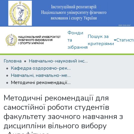
Фонди
Пошук за
та
Статист
критеріями
зібрання
Головна
Навчально-науковий інститут здоров'я, реабілітації та фізичного виховання
Кафедра оздоровчо-рекреаційної рухової активності
Навчальні, навчально-методичні видання
Методичні рекомендації для самостійної роботи студентів факультету заочного навчання з дисципліни вільного вибору «Аквафітнес»
Методичні рекомендації для
самостійної роботи студентів
факультету заочного навчання з
дисципліни вільного вибору