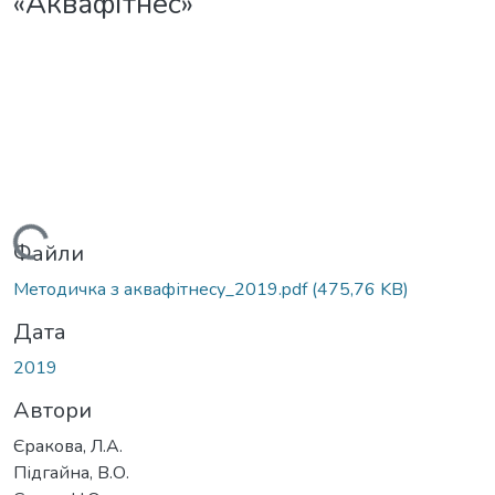
«Аквафітнес»
антажиться...
Файли
Методичка з аквафітнесу_2019.pdf
(475,76 KB)
Дата
2019
Автори
Єракова, Л.А.
Підгайна, В.О.