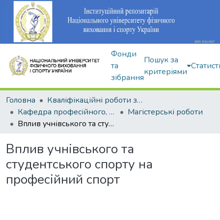
Фонди
Пошук за
та
Статист
критеріями
зібрання
Головна
Кваліфікаційні роботи здобувачів вищої освіти
Кафедра професійного, неолімпійського та адаптивного спорту
Магістерські роботи
Вплив учнівського та студентського спорту на професійний спорт
Вплив учнівського та
студентського спорту на
професійний спорт