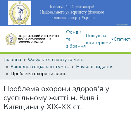
Фонди
Пошук за
та
Статист
критеріями
зібрання
Головна
Факультет спорту та менеджменту
Кафедра соціально-гуманітарних дисциплін
Наукові видання
Проблема охорони здоров'я у суспільному житті м. Київ і Київщини у XIX-XX ст.
Проблема охорони здоров'я у
суспільному житті м. Київ і
Київщини у XIX-XX ст.