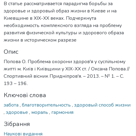
В статье рассматривается парадигма борьбы за
здоровье и здоровый образ жизни в Киеве и на
Киевщине в XIX-XX веках. Подчеркнута
необходимость комплексного взгляда на проблему
развития физической культуры и здорового образа
жизни в историческом разрезе
Опис
Попова О. Проблема охорони здоров'я у суспільному
житті м. Київ і Київщини у XIX-XX ст. / Оксана Попова //
Спортивний вісник Придніпров'я. – 2013. – № 1. – С.
193 – 196.
Ключові слова
забота
,
благотворительность
,
здоровый способ жизни
,
здоровье
,
мораль
,
гармония
Зібрання
Наукові видання