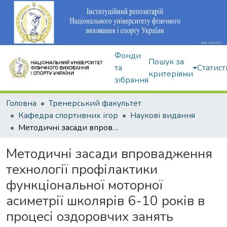
Фонди
Пошук за
та
Статист
критеріями
зібрання
Головна
Тренерський факультет
Кафедра спортивних ігор
Наукові видання
Методичні засади впровадження технології профілактики функціональної моторної асиметрії школярів 6-10 років в процесі оздоровчих занять тенісом
Методичні засади впровадження
технології профілактики
функціональної моторної
асиметрії школярів 6-10 років в
процесі оздоровчих занять