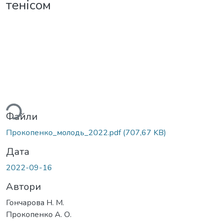
тенісом
ься...
Файли
Прокопенко_молодь_2022.pdf
(707,67 KB)
Дата
2022-09-16
Автори
Гончарова Н. М.
Прокопенко А. О.