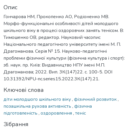
Опис
Гончарова НМ, Прокопенко АО, Родіоненко МВ.
Морфо-функціональні особливості дітей молодшого
шкільного віку в процесі оздоровчих занять тенісом. В:
Тимошенко ОВ, редактор. Науковий часопис
Національного педагогічного університету імені М. П.
Драгоманова. Серія № 15. Науково-педагогічні
проблеми фізичної культури (фізична культура і спорт):
зб. наук. пр. Київ: Видавництво НПУ імені М.П.
Драгоманова; 2022. Вип. 3К(147)22. с. 100-5. DOI
10.31392/NPU-nc.series15.2022.3К(147).21.
Ключові слова
діти молодшого шкільного віку
,
фізичний розвиток
,
позашкільна рухова активність
,
фізична
підготовленість
,
оздоровлення
,
теніс
Зібрання