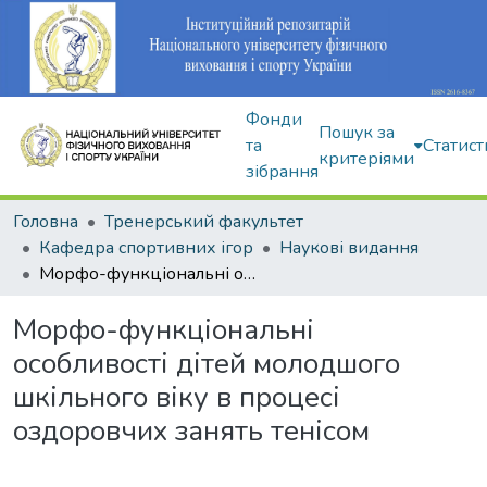
Фонди
Пошук за
та
Статист
критеріями
зібрання
Головна
Тренерський факультет
Кафедра спортивних ігор
Наукові видання
Морфо-функціональні особливості дітей молодшого шкільного віку в процесі оздоровчих занять тенісом
Морфо-функціональні
особливості дітей молодшого
шкільного віку в процесі
оздоровчих занять тенісом