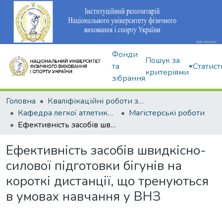
Фонди
Пошук за
та
Статист
критеріями
зібрання
Головна
Кваліфікаційні роботи здобувачів вищої освіти
Кафедра легкої атлетики, зимових видів та велосипедного спорту
Магістерські роботи
Ефективність засобів швидкісно-силової підготовки бігунів на короткі дистанції, що тренуються в умовах навчання у ВНЗ
Ефективність засобів швидкісно-
силової підготовки бігунів на
короткі дистанції, що тренуються
в умовах навчання у ВНЗ