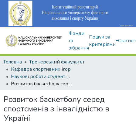
Фонди
Пошук за
та
Статист
критеріями
зібрання
Головна
Тренерський факультет
Кафедра спортивних ігор
Наукові роботи студентів і аспірантів
Розвиток баскетболу серед спортсменів з інвалідністю в Україні
Розвиток баскетболу серед
спортсменів з інвалідністю в
Україні