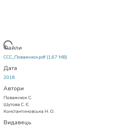
антажиться...
Файли
ССС_Поважнюк.pdf
(1,67 MB)
Дата
2018
Автори
Поважнюк С.
Шутова С. Є.
Константиновська Н. О.
Видавець