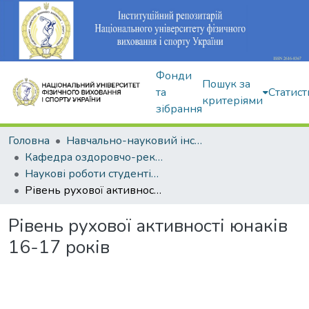
Фонди
Пошук за
та
Статист
критеріями
зібрання
Головна
Навчально-науковий інститут здоров'я, реабілітації та фізичного виховання
Кафедра оздоровчо-рекреаційної рухової активності
Наукові роботи студентів і аспірантів
Рівень рухової активності юнаків 16-17 років
Рівень рухової активності юнаків
16-17 років