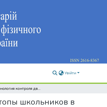
Увійти
Технология контроля двигательной функции стопы школьников в процессе физического воспитания
топы школьников в