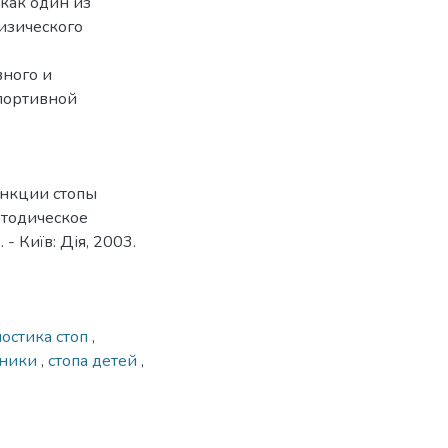
 как один из
изического
вного и
спортивной
ункции стопы
етодическое
 - Київ: Дія, 2003.
остика стоп
,
ьники
,
стопа детей
,