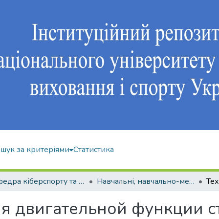
шук за критеріями
Статистика
Кафедра кіберспорту та інформаційних технологій
Навчальні, навчально-методичні видання
ля двигательной функции с