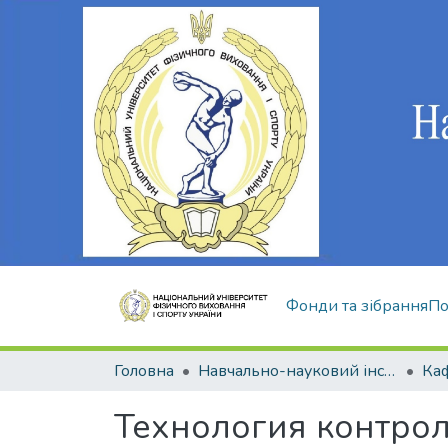
Фонди та зібрання
По
Головна
Навчально-науковий інститут здоров'я, реабілітації та фізичного виховання
Технология контро