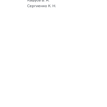
Кашуба В. А.
Сергиенко К. Н.