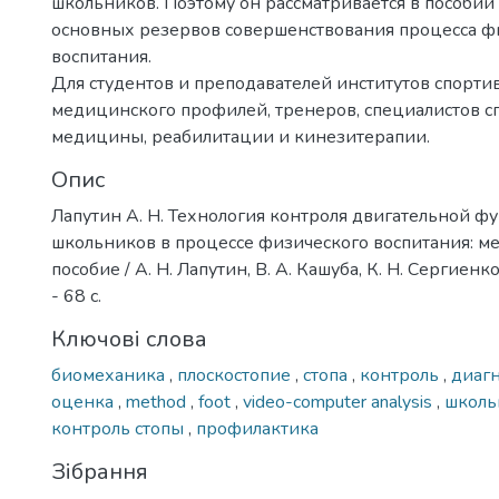
школьников. Поэтому он рассматривается в пособии
основных резервов совершенствования процесса ф
воспитания.
Для студентов и преподавателей институтов спорти
медицинского профилей, тренеров, специалистов 
медицины, реабилитации и кинезитерапии.
Опис
Лапутин А. Н. Технология контроля двигательной ф
школьников в процессе физического воспитания: м
пособие / А. Н. Лапутин, В. А. Кашуба, К. Н. Сергиенко.
- 68 с.
Ключові слова
биомеханика
,
плоскостопие
,
стопа
,
контроль
,
диагн
оценка
,
method
,
foot
,
video-computer analysis
,
школ
контроль стопы
,
профилактика
Зібрання