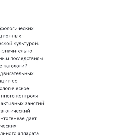
рфологических
ационных
ской культурой.
 значительно
ьным последствиям
е патологий.
 двигательных
ации ее
ологическое
анного контроля
 активных занятий
дагогический
нтогенезе дает
ических
льного аппарата