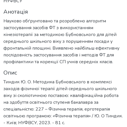
НУФВСУ
Анотація
Науково обґрунтовано та розроблено алгоритм
застосування засобів ФТ з використанням
кінезіотерапії за методикою Бубновського для дітей
середнього шкільного віку з порушенням посади у
фронтальній площині. Виявлено найбільш ефективну
послідовність застосування засобів і методів ФТ для
профілактики та корекції СП учнів середніх класів.
Опис
Тиндик Ю. О. Методика Бубновського в комплексі
заходів фізичної терапії дітей середнього шкільного
віку зі сколіотичною поставою: кваліфікаційна робота
на здобуття освітнього ступеня бакалавра за
спеціальністю: 227 – Фізична терапія, ерготерапія
освітньою програмою: «Фізична терапія» / Ю. О Тиндик.
- Київ; НУФВСУ, 2023. - 81 с.