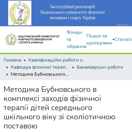
Фонди
Пошук за
та
Статист
критеріями
зібрання
Головна
Кваліфікаційні роботи здобувачів вищої освіти
Кафедра фізичної терапії та ерготерапії
Бакалаврські роботи
Методика Бубновського в комплексі заходів фізичної терапії дітей середнього шкільного віку зі сколіотичною поставою
Методика Бубновського в
комплексі заходів фізичної
терапії дітей середнього
шкільного віку зі сколіотичною
поставою