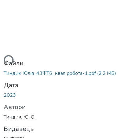
ться...
Файли
Тиндик Юлія_43ФТ6_квал робота-1.pdf
(2,2 MB)
Дата
2023
Автори
Тиндик, Ю. О.
Видавець