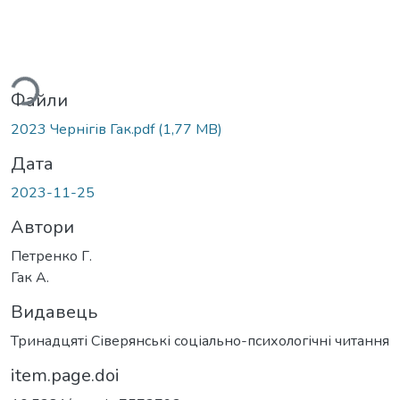
ься...
Файли
2023 Чернігів Гак.pdf
(1,77 MB)
Дата
2023-11-25
Автори
Петренко Г.
Гак А.
Видавець
Тринадцяті Сіверянські соціально-психологічні читання
item.page.doi