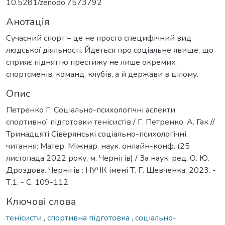
10.5281/zenodo.7573792
Анотація
Сучасний спорт – це не просто специфічний вид
людської діяльності. Йдеться про соціальне явище, що
сприяє підняттю престижу не лише окремих
спортсменів, команд, клубів, а й держави в цілому.
Опис
Петренко Г. Соціально-психологічні аспекти
спортивної підготовки тенісистів / Г. Петренко, А. Гак //
Тринадцяті Сіверянські соціально-психологічні
читання: Матер. Міжнар. наук. онлайн-конф. (25
листопада 2022 року, м. Чернігів) / За наук. ред. О. Ю.
Дроздова. Чернігів : НУЧК імені Т. Г. Шевченка, 2023. -
Т.1. - С. 109-112.
Ключові слова
тенісисти
,
спортивна підготовка
,
соціально-