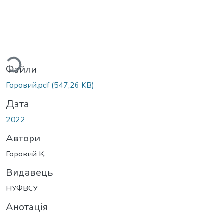
ажиться...
Файли
Горовий.pdf
(547,26 KB)
Дата
2022
Автори
Горовий К.
Видавець
НУФВСУ
Анотація