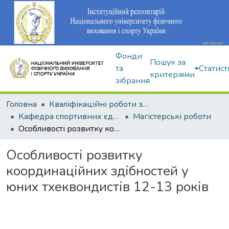
Фонди
Пошук за
та
Статист
критеріями
зібрання
Головна
Кваліфікаційні роботи здобувачів вищої освіти
Кафедра спортивних єдиноборств та силових видів спорту
Магістерські роботи
Особливості розвитку координаційних здібностей у юних тхеквондистів 12-13 років
Особливості розвитку
координаційних здібностей у
юних тхеквондистів 12-13 років