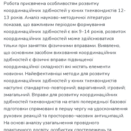
Робота присвячена особливостям розвитку
координаційних здібностей у юних тхеквондистів 12-
13 років. Аналіз науково-методичної літератури
показав, що важливим періодом формування
координаційних здібностей є вік 9-14 років, розвиток
координаційних здібностей може здійснюватися
тільки при заняттях фізичними вправами. Виявлено,
що основним засобом виховання координаційних
здібностей є фізичні вправи підвищеної
координаційної складності які містять елементи
новизни. Найефективніші методи для розвитку
координаційних здібностей у юних тхеквондистів
наступні: стандартно-повторний; варіативний; ігровий;
змагальний. Вправи для розвитку координаційних
здібностей тхеквондистів на етапі попередньої базової
підготовки спрямовані в першу чергу на удосконалення
рухових реакцій та просторово-часових антиципацій.
На основі аналізу узагальнення провідного
практичного досвіту, особистих спостережень та