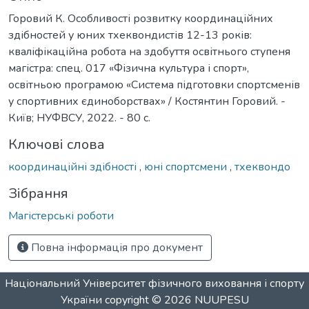
Горовий К. Особливості розвитку координаційних
здібностей у юних тхеквондистів 12-13 років:
кваліфікаційна робота на здобуття освітнього ступеня
магістра: спец. 017 «Фізична культура і спорт»,
освітньою програмою «Система підготовки спортсменів
у спортивних єдиноборствах» / Костянтин Горовий. -
Київ; НУФВСУ, 2022. - 80 с.
Ключові слова
координаційні здібності
,
юні спортсмени
,
тхеквондо
Зібрання
Магістерські роботи
Повна інформація про документ
Національний Університет фізичного виховання і спорту
України
copyright © 2026
NUUPESU