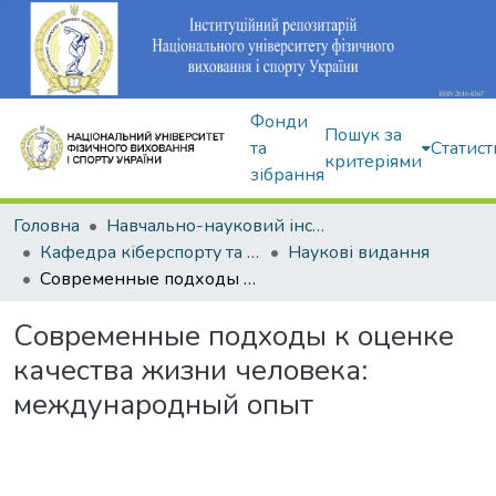
Фонди
Пошук за
та
Статист
критеріями
зібрання
Головна
Навчально-науковий інститут здоров'я, реабілітації та фізичного виховання
Кафедра кіберспорту та інформаційних технологій
Наукові видання
Современные подходы к оценке качества жизни человека: международный опыт
Современные подходы к оценке
качества жизни человека:
международный опыт