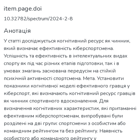
item.page.doi
10.32782/spectrum/2024-2-8
Анотація
У статті досліджується когнітивний ресурс як чинник,
який визначає ефективність кіберспортсмена.
Успішність та ефективність в інтелектуальних видах
спорту як під час різних етапів підготовки, так і в
умовах змагань заснована передусім на стійкій
психічній активності спортсмена. Мета. Установити
показники когнітивної моделі ефективного гравця у
кіберспорт, які визначають когнітивний ресурс гравців
як чинник спортивного вдосконалення. Для
визначення когнітивних характеристик, які притаманні
ефективним кіберспортсменам, випробувані були
розділені на дві групи: спортсмени з особистим або
командним рейтингом та без рейтингу. Наявність
особистого або командного рейтингу у