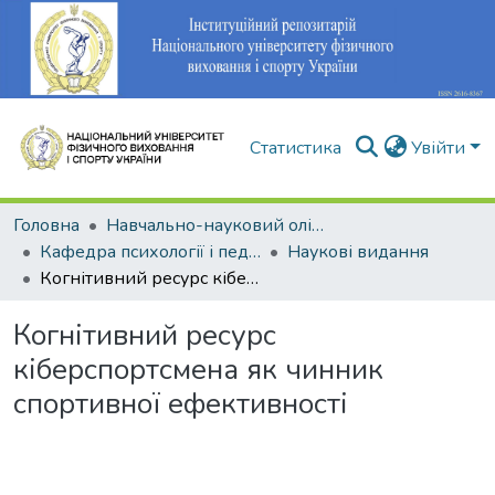
Статистика
Увійти
Головна
Навчально-науковий олімпійський інститут
Кафедра психології і педагогіки
Наукові видання
Когнітивний ресурс кіберспортсмена як чинник спортивної ефективності
Когнітивний ресурс
кіберспортсмена як чинник
спортивної ефективності