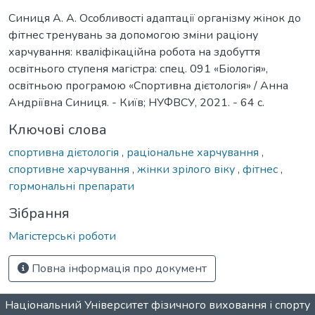
Синиця А. А. Особливості адаптації організму жінок до
фітнес тренувань за допомогою зміни раціону
харчування: кваліфікаційна робота на здобуття
освітнього ступеня магістра: спец. 091 «Біологія»,
освітньою програмою «Спортивна дієтологія» / Анна
Андріївна Синиця. - Київ; НУФВСУ, 2021. - 64 с.
Ключові слова
спортивна дієтологія
,
раціональне харчування
,
спортивне харчування
,
жінки зрілого віку
,
фітнес
,
гормональні препарати
Зібрання
Магістерські роботи
Повна інформація про документ
Національний Університет фізичного виховання і спорту