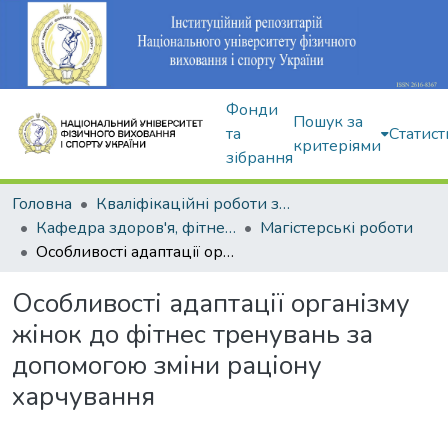
Фонди
Пошук за
та
Статист
критеріями
зібрання
Головна
Кваліфікаційні роботи здобувачів вищої освіти
Кафедра здоров'я, фітнесу та рекреації
Магістерські роботи
Особливості адаптації організму жінок до фітнес тренувань за допомогою зміни раціону харчування
Особливості адаптації організму
жінок до фітнес тренувань за
допомогою зміни раціону
харчування