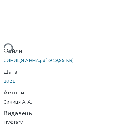
ься...
Файли
СИНИЦЯ АННА.pdf
(919,99 KB)
Дата
2021
Автори
Синиця А. А.
Видавець
НУФВСУ