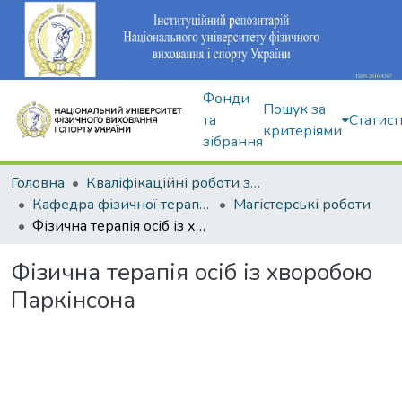
Фонди
Пошук за
та
Статист
критеріями
зібрання
Головна
Кваліфікаційні роботи здобувачів вищої освіти
Кафедра фізичної терапії та ерготерапії
Магістерські роботи
Фізична терапія осіб із хворобою Паркінсона
Фізична терапія осіб із хворобою
Паркінсона