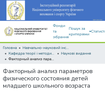
Фонди
Пошук за
та
Статист
критеріями
зібрання
Головна
Навчально-науковий інститут здоров'я, реабілітації та фізичного виховання
Кафедра теорії і методики фізичного виховання
Наукові видання
Факторный анализ параметров физического состояния детей младшего школьного возраста
Факторный анализ параметров
физического состояния детей
младшего школьного возраста