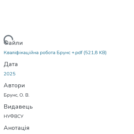
ажиться...
Файли
Кваліфікаційна робота Брунс +.pdf
(521,8 KB)
Дата
2025
Автори
Брунс, О. В.
Видавець
НУФВСУ
Анотація