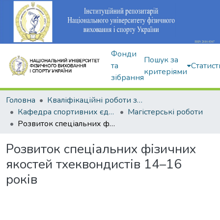
Фонди
Пошук за
та
Статист
критеріями
зібрання
Головна
Кваліфікаційні роботи здобувачів вищої освіти
Кафедра спортивних єдиноборств та силових видів спорту
Магістерські роботи
Розвиток спеціальних фізичних якостей тхеквондистів 14–16 років
Розвиток спеціальних фізичних
якостей тхеквондистів 14–16
років