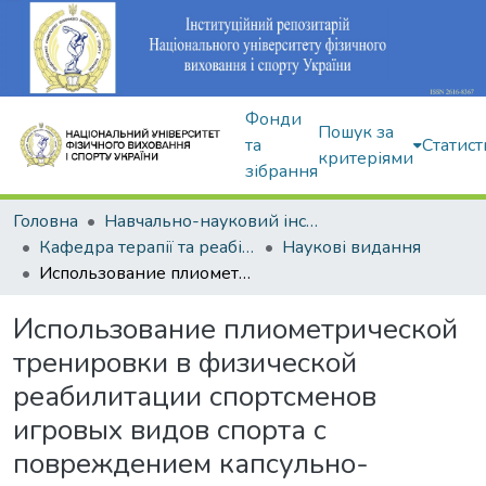
Фонди
Пошук за
та
Статист
критеріями
зібрання
Головна
Навчально-науковий інститут здоров'я, реабілітації та фізичного виховання
Кафедра терапії та реабілітації
Наукові видання
Использование плиометрической тренировки в физической реабилитации спортсменов игровых видов спорта с повреждением капсульно-связочного аппарата коленного сустава
Использование плиометрической
тренировки в физической
реабилитации спортсменов
игровых видов спорта с
повреждением капсульно-