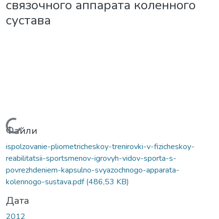
связочного аппарата коленного
сустава
Вантажиться...
Файли
ispolzovanie-pliometricheskoy-trenirovki-v-fizicheskoy-
reabilitatsii-sportsmenov-igrovyh-vidov-sporta-s-
povrezhdeniem-kapsulno-svyazochnogo-apparata-
kolennogo-sustava.pdf
(486,53 KB)
Дата
2012