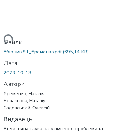
житься...
Файли
Збірник 91_Єременко.pdf
(695,14 KB)
Дата
2023-10-18
Автори
Єременко, Наталія
Ковальова, Наталія
Садовський, Олексій
Видавець
Вітчизняна наука на зламі епох: проблеми та