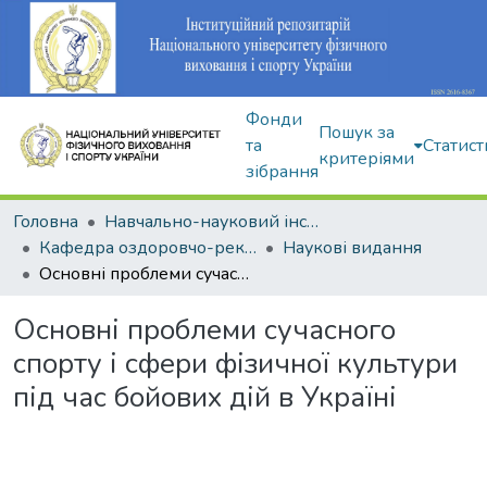
Фонди
Пошук за
та
Статист
критеріями
зібрання
Головна
Навчально-науковий інститут здоров'я, реабілітації та фізичного виховання
Кафедра оздоровчо-рекреаційної рухової активності
Наукові видання
Основні проблеми сучасного спорту і сфери фізичної культури під час бойових дій в Україні
Основні проблеми сучасного
спорту і сфери фізичної культури
під час бойових дій в Україні