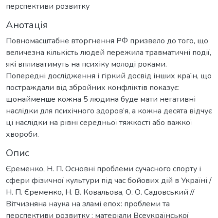
перспективи розвитку
Анотація
Повномасштабне вторгнення РФ призвело до того, що
величезна кількість людей пережила травматичні події,
які впливатимуть на психіку молоді роками.
Попередні дослідження і гіркий досвід інших країн, що
постраждали від збройних конфліктів показує:
щонайменше кожна 5 людина буде мати негативні
наслідки для психічного здоров’я, а кожна десята відчує
ці наслідки на рівні середньої тяжкості або важкої
хвороби.
Опис
Єременко, Н. П. Основні проблеми сучасного спорту і
сфери фізичної культури під час бойових дій в Україні /
Н. П. Єременко, Н. В. Ковальова, О. О. Садовський //
Вітчизняна наука на зламі епох: проблеми та
перспективи розвитку : матеріали Всеукраїнської