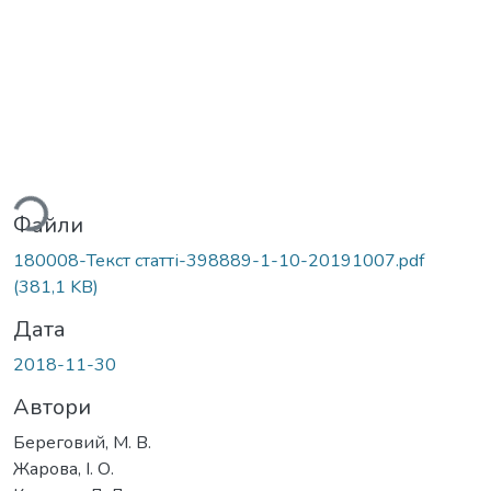
ться...
Файли
180008-Текст статті-398889-1-10-20191007.pdf
(381,1 KB)
Дата
2018-11-30
Автори
Береговий, М. В.
Жарова, І. О.