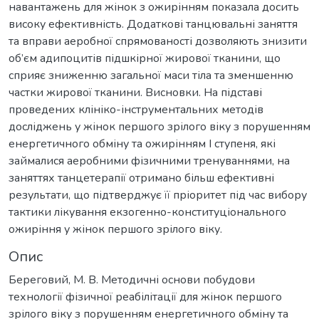
навантажень для жінок з ожирінням показала досить
високу ефективність. Додаткові танцювальні заняття
та вправи аеробної спрямованості дозволяють знизити
об’єм адипоцитів підшкірної жирової тканини, що
сприяє зниженню загальної маси тіла та зменшенню
частки жирової тканини. Висновки. На підставі
проведених клініко-інструментальних методів
досліджень у жінок першого зрілого віку з порушенням
енергетичного обміну та ожирінням I ступеня, які
займалися аеробними фізичними тренуваннями, на
заняттях танцетерапії отримано більш ефективні
результати, що підтверджує її пріоритет під час вибору
тактики лікування екзогенно-конституціонального
ожиріння у жінок першого зрілого віку.
Опис
Береговий, М. В. Методичні основи побудови
технології фізичної реабілітації для жінок першого
зрілого віку з порушенням енергетичного обміну та