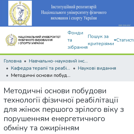
Фонди
Пошук за
та
Статист
критеріями
зібрання
Головна
Навчально-науковий інститут здоров'я, реабілітації та фізичного виховання
Кафедра терапії та реабілітації
Наукові видання
Методичні основи побудови технології фізичної реабілітації для жінок першого зрілого віку з порушенням енергетичного обміну та ожирінням
Методичні основи побудови
технології фізичної реабілітації
для жінок першого зрілого віку з
порушенням енергетичного
обміну та ожирінням