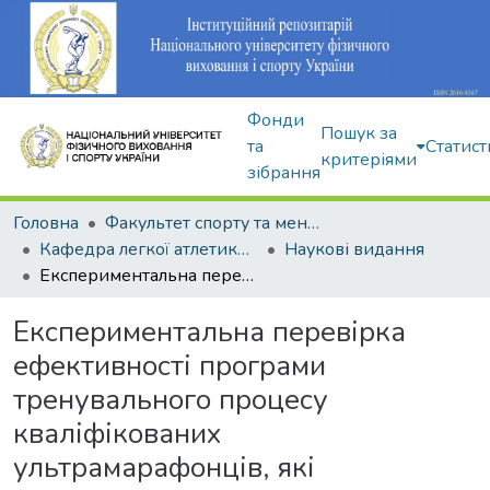
Фонди
Пошук за
та
Статист
критеріями
зібрання
Головна
Факультет спорту та менеджменту
Кафедра легкої атлетики, зимових видів та велосипедного спорту
Наукові видання
Експериментальна перевірка ефективності програми тренувального процесу кваліфікованих ультрамарафонців, які спеціалізуються в бігу по шосе на дистанції 100 км
Експериментальна перевірка
ефективності програми
тренувального процесу
кваліфікованих
ультрамарафонців, які