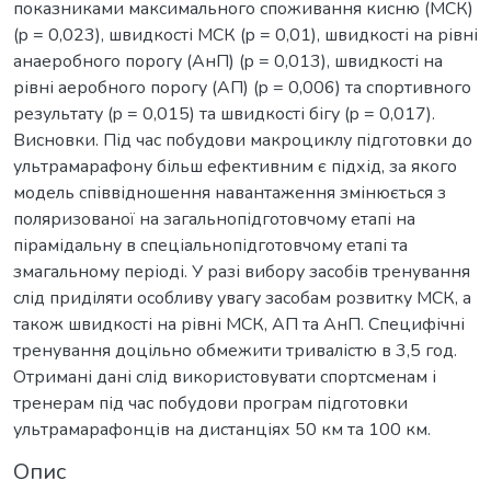
показниками максимального споживання кисню (МСК)
(p = 0,023), швидкості МСК (p = 0,01), швидкості на рівні
анаеробного порогу (АнП) (p = 0,013), швидкості на
рівні аеробного порогу (АП) (p = 0,006) та спортивного
результату (p = 0,015) та швидкості бігу (p = 0,017).
Висновки. Під час побудови макроциклу підготовки до
ультрамарафону більш ефективним є підхід, за якого
модель співвідношення навантаження змінюється з
поляризованої на загальнопідготовчому етапі на
пірамідальну в спеціальнопідготовчому етапі та
змагальному періоді. У разі вибору засобів тренування
слід приділяти особливу увагу засобам розвитку МСК, а
також швидкості на рівні МСК, АП та АнП. Специфічні
тренування доцільно обмежити тривалістю в 3,5 год.
Отримані дані слід використовувати спортсменам і
тренерам під час побудови програм підготовки
ультрамарафонців на дистанціях 50 км та 100 км.
Опис