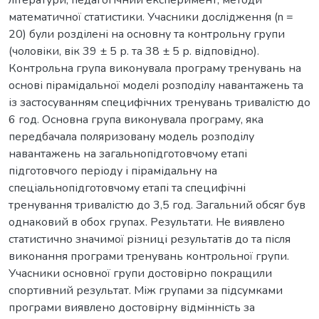
літератури, педагогічний експеримент, методи
математичної статистики. Учасники дослідження (n =
20) були розділені на основну та контрольну групи
(чоловіки, вік 39 ± 5 р. та 38 ± 5 р. відповідно).
Контрольна група виконувала програму тренувань на
основі пірамідальної моделі розподілу навантажень та
із застосуванням специфічних тренувань тривалістю до
6 год. Основна група виконувала програму, яка
передбачала поляризовану модель розподілу
навантажень на загальнопідготовчому етапі
підготовчого періоду і пірамідальну на
спеціальнопідготовчому етапі та специфічні
тренування тривалістю до 3,5 год. Загальний обсяг був
однаковий в обох групах. Результати. Не виявлено
статистично значимої різниці результатів до та після
виконання програми тренувань контрольної групи.
Учасники основної групи достовірно покращили
спортивний результат. Між групами за підсумками
програми виявлено достовірну відмінність за