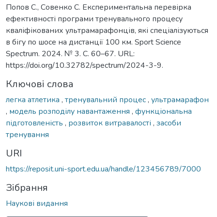
Попов С., Совенко С. Експериментальна перевірка
ефективності програми тренувального процесу
кваліфікованих ультрамарафонців, які спеціалізуються
в бігу по шосе на дистанції 100 км. Sport Science
Spectrum. 2024. № 3. С. 60–67. URL:
https://doi.org/10.32782/spectrum/2024-3-9.
Ключові слова
легка атлетика
,
тренувальний процес
,
ультрамарафон
,
модель розподілу навантаження
,
функціональна
підготовленість
,
розвиток витравалості
,
засоби
тренування
URI
https://reposit.uni-sport.edu.ua/handle/123456789/7000
Зібрання
Наукові видання