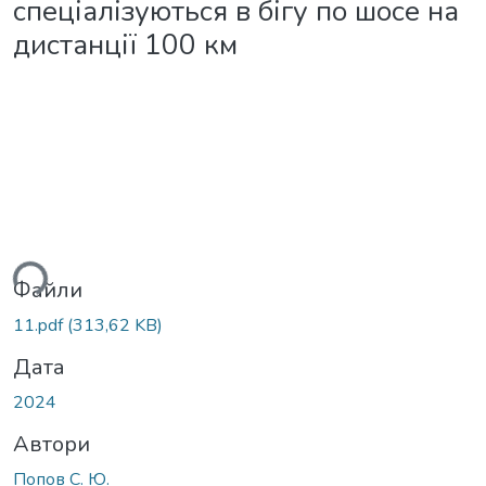
спеціалізуються в бігу по шосе на
дистанції 100 км
ься...
Файли
11.pdf
(313,62 KB)
Дата
2024
Автори
Попов С. Ю.