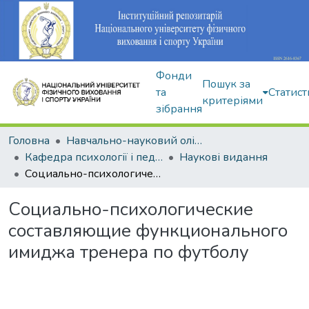
Фонди
Пошук за
та
Статист
критеріями
зібрання
Головна
Навчально-науковий олімпійський інститут
Кафедра психології і педагогіки
Наукові видання
Социально-психологические составляющие функционального имиджа тренера по футболу
Социально-психологические
составляющие функционального
имиджа тренера по футболу